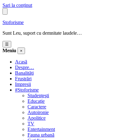
Sari la conținut
Stoforisme
Sunt Leu, suport cu demnitate laudele…
☰
Meniu
×
Acasă
Despre…
Banalităţi
Frustrări
Impresii
#Stoforisme
Studenţeşti
Educaţie
Caractere
Autoironie
Apolitice
TV
Entertainment
Fauna urbană