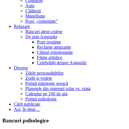
Cotidiene
Auto
Călătorii
Manelisme
Poze „comentate”
Relaxare
Bancuri alese-culese
De prin Asigurări
Poze nostime
Reclame amuzante
Clipuri emoţionante
Filme artistice
Celebrităţi despre Asigurări
Diverse
Zilele personalităţilor
Zodii şi vedete
Puţină mitologie greacă
Planetele din sistemul solar vs. viaţa
Calendar pe 100 de ani
Puţină psihologie
Cărţi publicate
Azi, în timp…
Bancuri psihologice