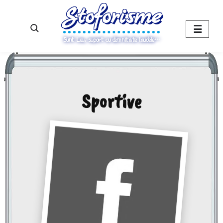
Stoforisme
☰
Sunt Leu, suport cu demnitate laudele…
Sportive