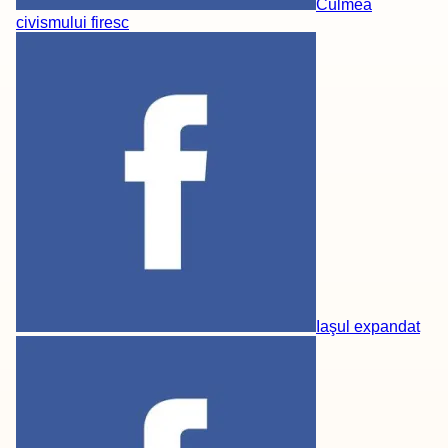
Culmea
civismului firesc
Iaşul expandat