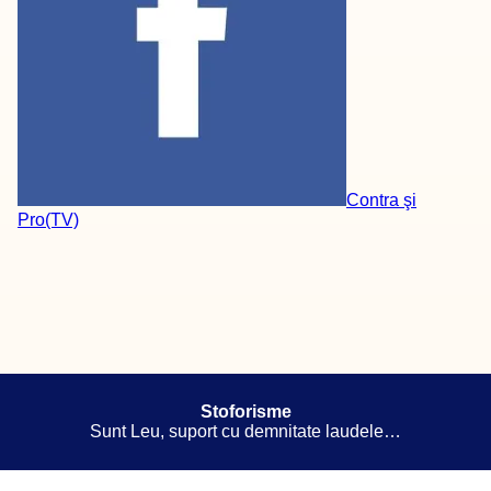
Contra şi
Pro(TV)
Stoforisme
Sunt Leu, suport cu demnitate laudele…
Folosim cookie-uri pentru a vă asigura că vă oferim cea mai