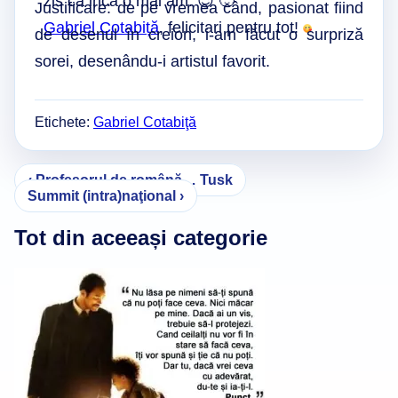
zis ca inca o mai am.
😉
🙂
Justificare: de pe vremea când, pasionat fiind
Gabriel Cotabiță
, felicitari pentru tot!
de desenul în creion, i-am făcut o surpriză
sorei, desenându-i artistul favorit.
Etichete:
Gabriel Cotabiţă
Navigare
‹ Profesorul de română… Tusk
Summit (intra)naţional ›
în
articole
Tot din aceeași categorie