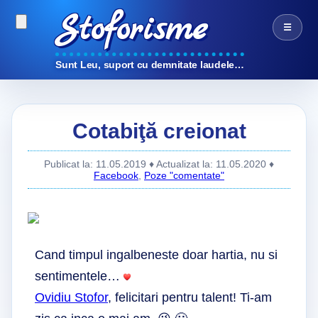
Stoforisme
☰
Sunt Leu, suport cu demnitate laudele…
Cotabiţă creionat
Publicat la: 11.05.2019
♦ Actualizat la: 11.05.2020
♦
Facebook
,
Poze "comentate"
Cand timpul ingalbeneste doar hartia, nu si
sentimentele…
Ovidiu Stofor
, felicitari pentru talent! Ti-am