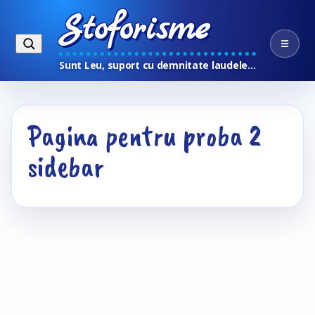
Stoforisme
☰
Sunt Leu, suport cu demnitate laudele…
Pagina pentru proba 2
sidebar