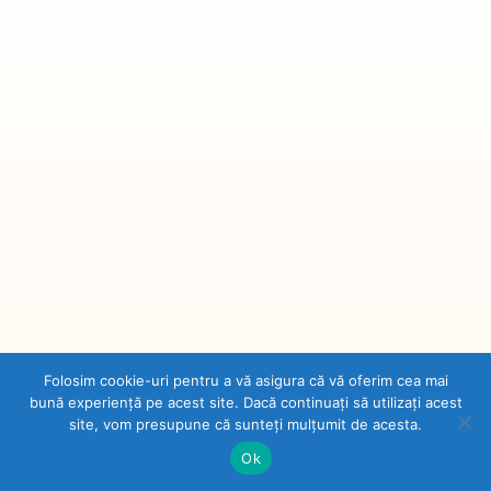
Folosim cookie-uri pentru a vă asigura că vă oferim cea mai
bună experiență pe acest site. Dacă continuați să utilizați acest
Stoforisme
site, vom presupune că sunteți mulțumit de acesta.
Sunt Leu, suport cu demnitate laudele…
Ok