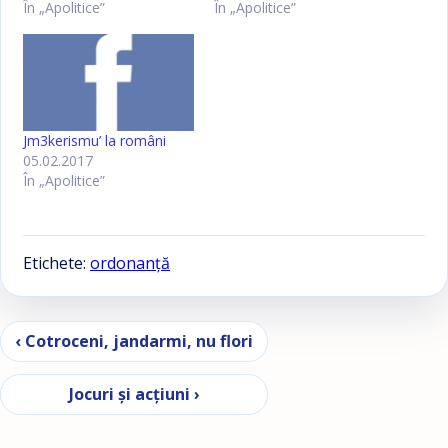
În „Apolitice”
În „Apolitice”
Jm3kerismu’ la români
05.02.2017
În „Apolitice”
Etichete:
ordonanţă
Navigare în articole
‹ Cotroceni, jandarmi, nu flori
Jocuri şi acţiuni ›