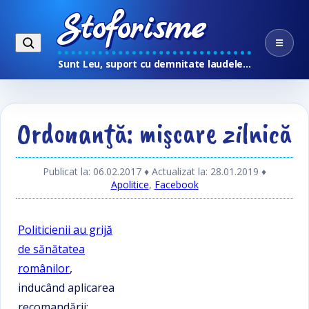
Stoforisme
☰
Sunt Leu, suport cu demnitate laudele…
Ordonanţă: mişcare zilnică
Publicat la: 06.02.2017
♦ Actualizat la: 28.01.2019
♦
Apolitice
,
Facebook
Politicienii au grijă
de sănătatea
românilor
,
inducând aplicarea
recomandării: