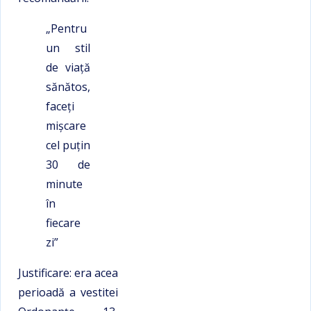
„Pentru
un stil
de viaţă
sănătos,
faceți
mișcare
cel puțin
30 de
minute
în
fiecare
zi”
Justificare: era acea
perioadă a vestitei