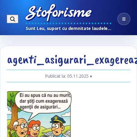
Stoforisme
☰
Sunt Leu, suport cu demnitate laudele…
agenti_asigurari_exagerea
Publicat la: 05.11.2025
♦