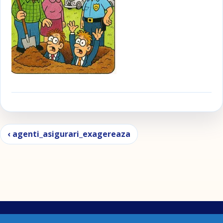
Navigare în articole
‹ agenti_asigurari_exagereaza
Stoforisme