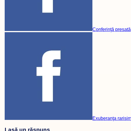
Conferinţă presată
Exuberanţa rarisim
Lasă un răspuns