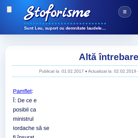
Stoforisme
☰
Sunt Leu, suport cu demnitate laudele…
Altă întrebar
Publicat la: 01.02.2017
♦ Actualizat la: 02.02.2019
Pamflet
:
Î: De ce e
posibil ca
ministrul
Iordache să se
fi însurat