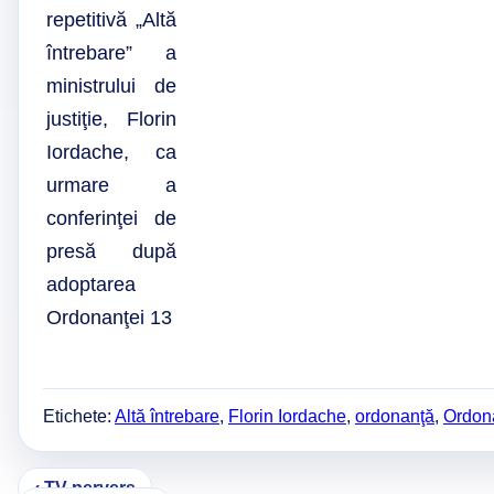
repetitivă „Altă
întrebare” a
ministrului de
justiţie, Florin
Iordache, ca
urmare a
conferinţei de
presă după
adoptarea
Ordonanţei 13
Etichete:
Altă întrebare
,
Florin Iordache
,
ordonanţă
,
Ordon
Navigare
‹ TV pervers