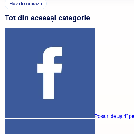
Haz de necaz ›
în
articole
Tot din aceeași categorie
Posturi de „ştiri” p