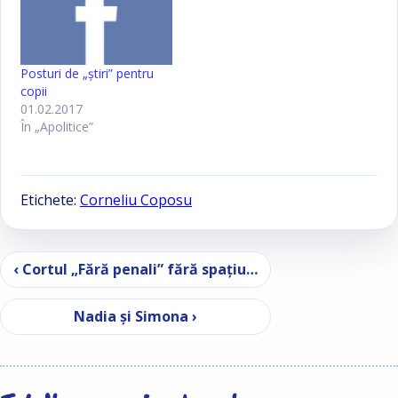
Posturi de „ştiri” pentru
copii
01.02.2017
În „Apolitice”
Etichete:
Corneliu Coposu
Navigare în articole
‹ Cortul „Fără penali” fără spaţiu…
Nadia şi Simona ›