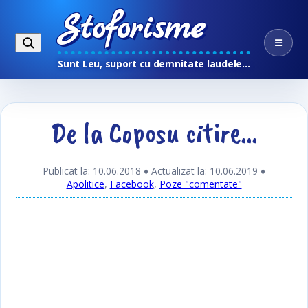
Stoforisme
☰
Sunt Leu, suport cu demnitate laudele…
De la Coposu citire…
Publicat la: 10.06.2018
♦ Actualizat la: 10.06.2019
♦
Apolitice
,
Facebook
,
Poze "comentate"