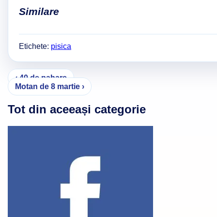
Similare
Etichete:
pisica
Navigare
‹ 40 de pahare
Motan de 8 martie ›
în
articole
Tot din aceeași categorie