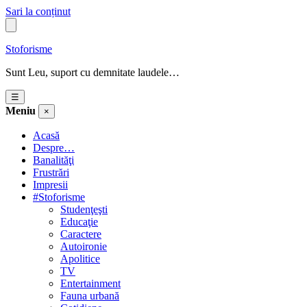
Sari la conținut
Stoforisme
Sunt Leu, suport cu demnitate laudele…
☰
Meniu
×
Acasă
Despre…
Banalităţi
Frustrări
Impresii
#Stoforisme
Studenţeşti
Educaţie
Caractere
Autoironie
Apolitice
TV
Entertainment
Fauna urbană