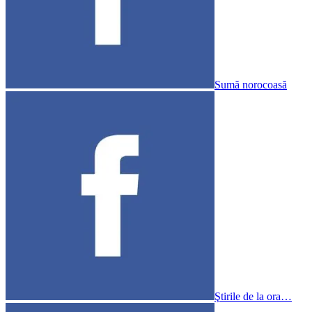
Sumă norocoasă
Ştirile de la ora…