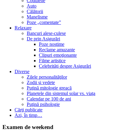
Cotidiene
Auto
Călătorii
Manelisme
Poze „comentate”
Relaxare
Bancuri alese-culese
De prin Asigurări
Poze nostime
Reclame amuzante
Clipuri emoţionante
Filme artistice
Celebrităţi despre Asigurări
Diverse
Zilele personalităţilor
Zodii şi vedete
Puţină mitologie greacă
Planetele din sistemul solar vs. viaţa
Calendar pe 100 de ani
Puţină psihologie
Cărţi publicate
Azi, în timp…
Examen de weekend