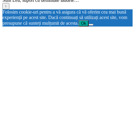
Sunt Leu, suport cu demnitate laudele…
↑
Folosim cookie-uri pentru a vă asigura că vă oferim cea mai bună
experiență pe acest site. Dacă continuați să utilizați acest site, vom
presupune că sunteți mulțumit de acesta.
Ok