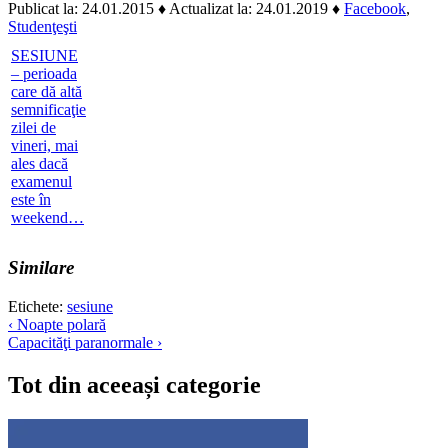
Publicat la: 24.01.2015
♦ Actualizat la: 24.01.2019
♦
Facebook
,
Studenţeşti
SESIUNE
– perioada
care dă altă
semnificaţie
zilei de
vineri, mai
ales dacă
examenul
este în
weekend…
Similare
Etichete:
sesiune
Navigare
‹ Noapte polară
Capacităţi paranormale ›
în
articole
Tot din aceeași categorie