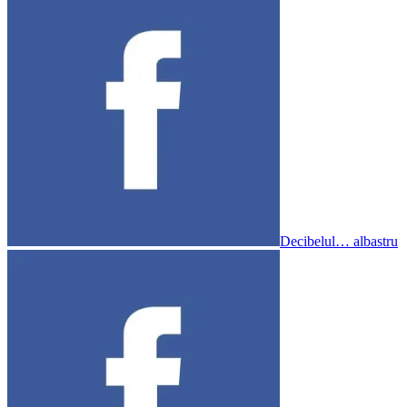
Decibelul… albastru