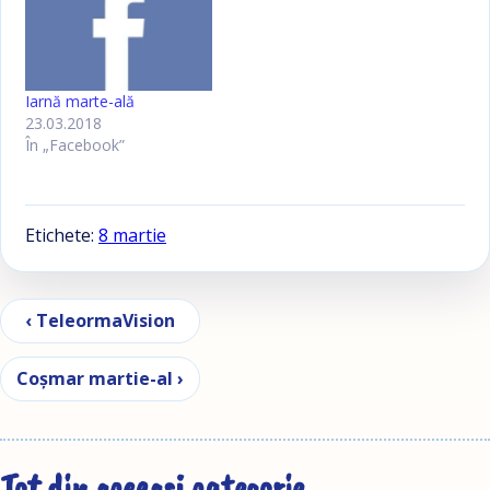
Iarnă marte-ală
23.03.2018
În „Facebook”
Etichete:
8 martie
Navigare în articole
‹ TeleormaVision
Coşmar martie-al ›
Tot din aceeași categorie