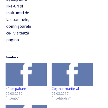
like-uri şi
mulţumiri de
la doamnele,
domnişoarele
ce-i vizitează
pagina.
Similare
40 de pahare
Coşmar martie-al
02.03.2016
09.03.2017
În „Auto”
În „Atitudini”