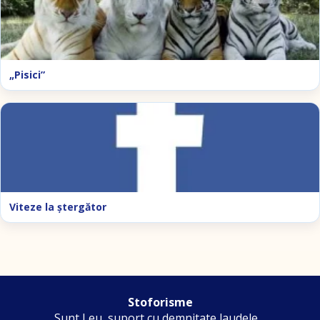
„Pisici”
Viteze la ştergător
Stoforisme
Sunt Leu, suport cu demnitate laudele…