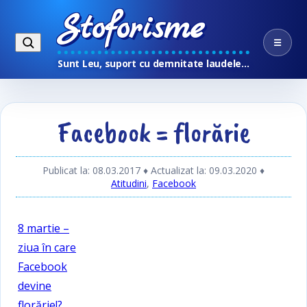
Stoforisme
☰
Sunt Leu, suport cu demnitate laudele…
Facebook = florărie
Publicat la: 08.03.2017
♦ Actualizat la: 09.03.2020
♦
Atitudini
,
Facebook
8 martie –
ziua în care
Facebook
devine
florărie!?