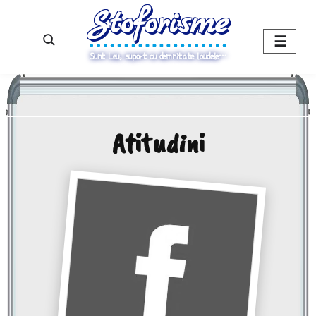
Stoforisme
☰
Sunt Leu, suport cu demnitate laudele…
Atitudini