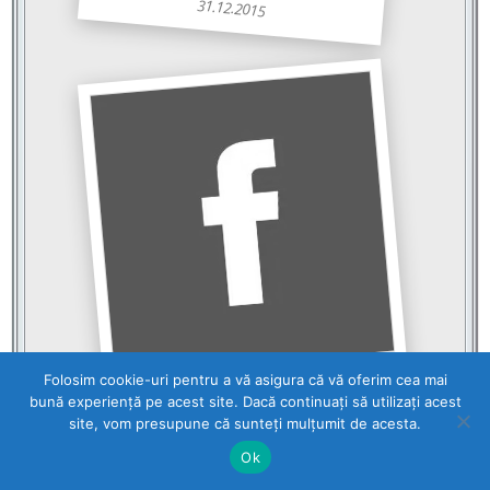
31.12.2015
Surprindere de primăvară
Folosim cookie-uri pentru a vă asigura că vă oferim cea mai
bună experiență pe acest site. Dacă continuați să utilizați acest
25.12.2015
site, vom presupune că sunteți mulțumit de acesta.
Ok