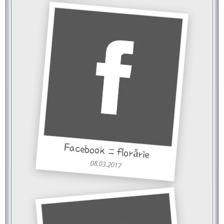
Facebook = florărie
08.03.2017