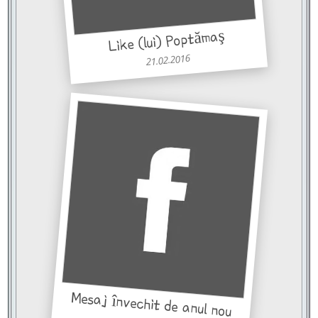
Like (lui) Poptămaş
21.02.2016
Mesaj învechit de anul nou