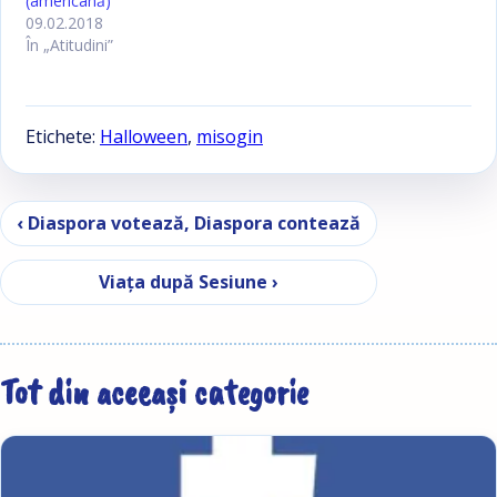
(americană)
09.02.2018
În „Atitudini”
Etichete:
Halloween
,
misogin
Navigare în articole
‹ Diaspora votează, Diaspora contează
Viaţa după Sesiune ›
Tot din aceeași categorie