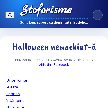
Stoforisme
☰
Sunt Leu, suport cu demnitate laudele…
Halloween nemachiat-ă
Publicat la: 30.11.2014
♦ Actualizat la: 29.01.2019
♦
Atitudini
,
Facebook
Unor femei
le este
uşor să
întâmpine
Halloween-