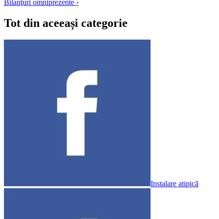
Bilanţuri omniprezente ›
în
articole
Tot din aceeași categorie
Instalare atipică