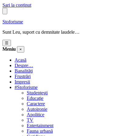
Sari la conținut
Stoforisme
Sunt Leu, suport cu demnitate laudele…
☰
Meniu
×
Acasă
Despre…
Banalităţi
Frustrări
Impresii
#Stoforisme
Studenţeşti
Educaţie
Caractere
Autoironie
Apolitice
TV
Entertainment
Fauna urbană