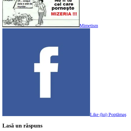
Mimetism
Like (lui) Poptămaş
Lasă un răspuns