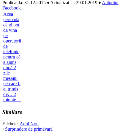
Publicat la: 31.12.2015
♦ Actualizat la: 29.01.2019
♦
Atitudini
,
Facebook
Acea
perioadă
când poți
da vina
pe
operatorii
de
telefonie
pentru că
a ajuns
după 2
zile
mesajul
pe care l-
ai trimis
de… 2
minute…
Similare
Etichete:
Anul Nou
Navigare
‹ Surprindere de primăvară