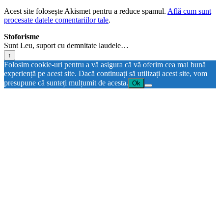
Acest site folosește Akismet pentru a reduce spamul.
Află cum sunt
procesate datele comentariilor tale
.
Stoforisme
Sunt Leu, suport cu demnitate laudele…
↑
Folosim cookie-uri pentru a vă asigura că vă oferim cea mai bună
experiență pe acest site. Dacă continuați să utilizați acest site, vom
presupune că sunteți mulțumit de acesta.
Ok