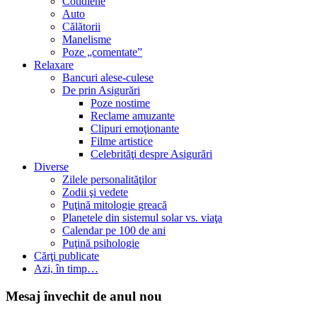
Cotidiene
Auto
Călătorii
Manelisme
Poze „comentate”
Relaxare
Bancuri alese-culese
De prin Asigurări
Poze nostime
Reclame amuzante
Clipuri emoţionante
Filme artistice
Celebrităţi despre Asigurări
Diverse
Zilele personalităţilor
Zodii şi vedete
Puţină mitologie greacă
Planetele din sistemul solar vs. viaţa
Calendar pe 100 de ani
Puţină psihologie
Cărţi publicate
Azi, în timp…
Mesaj învechit de anul nou