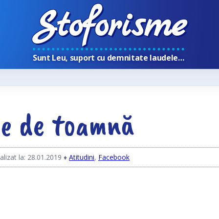
Stoforisme
Sunt Leu, suport cu demnitate laudele…
ie de toamnă
alizat la: 28.01.2019
♦
Atitudini
,
Facebook