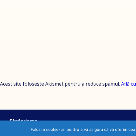
Acest site folosește Akismet pentru a reduce spamul.
Află c
Stoforisme
Sunt Leu, suport cu demnitate laudele…
Folosim cookie-uri pentru a vă asigura că vă oferim cea