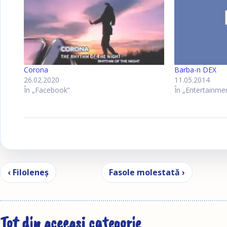
Corona
Barba-n DEX
26.02.2020
11.05.2014
În „Facebook”
În „Entertainme
Navigare în articole
‹ Filoleneş
Fasole molestată ›
Tot din aceeași categorie