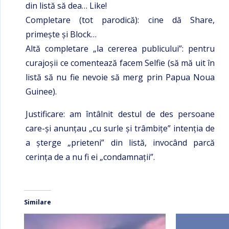
din listă să dea… Like!
Completare (tot parodică): cine dă Share,
primeşte şi Block…
Altă completare „la cererea publicului”: pentru
curajoșii ce comentează facem Selfie (să mă uit în
listă să nu fie nevoie să merg prin Papua Noua
Guinee).
Justificare: am întâlnit destul de des persoane
care-şi anunţau „cu surle şi trâmbiţe” intenţia de
a şterge „prieteni” din listă, invocând parcă
cerinţa de a nu fi ei „condamnaţii”.
Similare