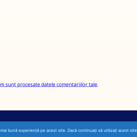
um sunt procesate datele comentariilor tale
.
 mai bună experiență pe acest site. Dacă continuați să utilizați acest s