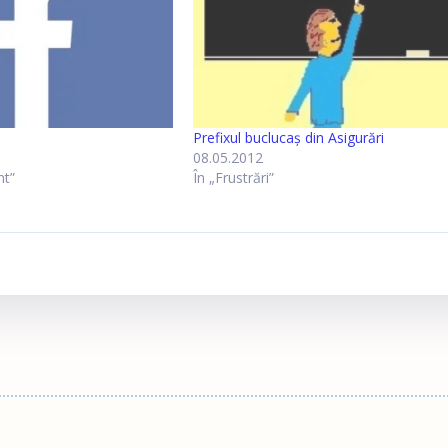
Prefixul buclucaş din Asigurări
08.05.2012
nt”
În „Frustrări”