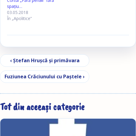
Cortul „Fără penali” fără
spaţiu…
03.05.2018
În „Apolitice”
Navigare în articole
‹ Ştefan Hruşcă şi primăvara
Fuziunea Crăciunului cu Paştele ›
Tot din aceeași categorie