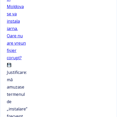
Moldova
se va
instala
iarna.
Oare nu
are vreun
fișier
corupt?
Justificare:
mă
amuzase
termenul
de
„instalare”
frecvent