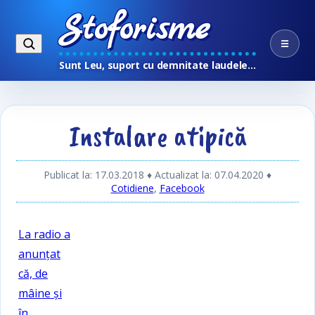
Stoforisme
☰
Sunt Leu, suport cu demnitate laudele…
Instalare atipică
Publicat la: 17.03.2018
♦ Actualizat la: 07.04.2020
♦
Cotidiene
,
Facebook
La radio a
anunțat
că, de
mâine și
în