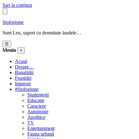
Sari la conținut
Stoforisme
Sunt Leu, suport cu demnitate laudele…
☰
Meniu
×
Acasă
Despre…
Banalităţi
Frustrări
Impresii
#Stoforisme
Studenţeşti
Educaţie
Caractere
Autoironie
Apolitice
TV
Entertainment
Fauna urbană