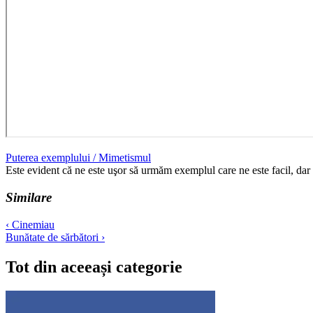
Puterea exemplului / Mimetismul
Este evident că ne este uşor să urmăm exemplul care ne este facil, dar fă
Similare
Navigare
‹ Cinemiau
Bunătate de sărbători ›
în
articole
Tot din aceeași categorie