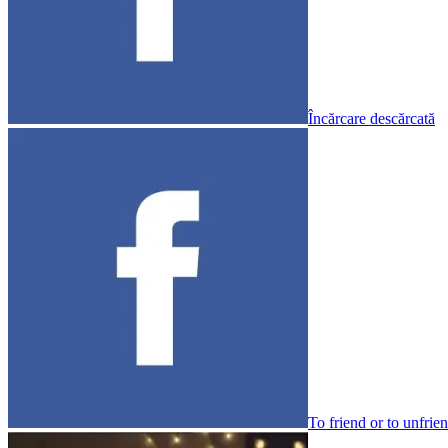
Încărcare descărcată
To friend or to unfrie