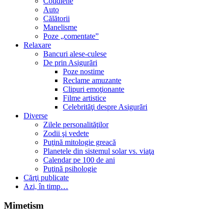
Cotidiene
Auto
Călătorii
Manelisme
Poze „comentate”
Relaxare
Bancuri alese-culese
De prin Asigurări
Poze nostime
Reclame amuzante
Clipuri emoţionante
Filme artistice
Celebrităţi despre Asigurări
Diverse
Zilele personalităţilor
Zodii şi vedete
Puţină mitologie greacă
Planetele din sistemul solar vs. viaţa
Calendar pe 100 de ani
Puţină psihologie
Cărţi publicate
Azi, în timp…
Mimetism