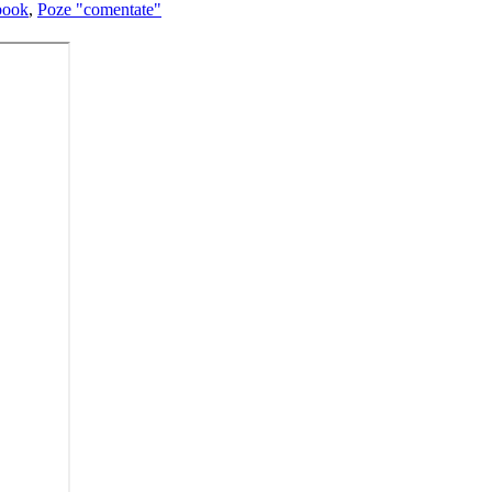
book
,
Poze "comentate"