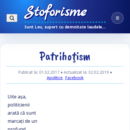
Stoforisme
☰
Sunt Leu, suport cu demnitate laudele…
Patrihoţism
Publicat la: 01.02.2017
♦ Actualizat la: 02.02.2019
♦
Apolitice
,
Facebook
Uite aşa,
politicienii
arată că sunt
marcați de un
profund