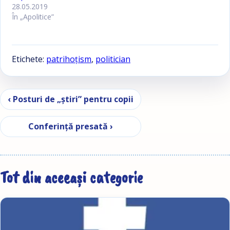
28.05.2019
În „Apolitice”
Etichete:
patrihoţism
,
politician
Navigare în articole
‹ Posturi de „ştiri” pentru copii
Conferinţă presată ›
Tot din aceeași categorie