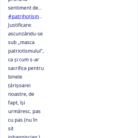
sentiment de…
#patrihoțism
…
Justificare:
ascunzându-se
sub „masca
patriotismului”,
ca şi cum s-ar
sacrifica pentru
binele
ţărişoarei
noastre, de
fapt, îşi
urmăresc, pas
cu pas (nu în
sit
iohanniscian )