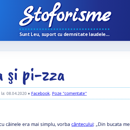
Stoforisme
Sunt Leu, suport cu demnitate laudele…
a şi pi-zza
 la: 08.04.2020
♦
Facebook
,
Poze "comentate"
cu câinele era mai simplu, vorba
cântecului
: „Din bucata me