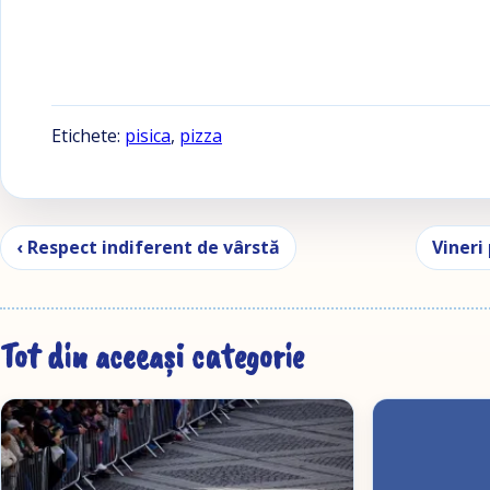
Etichete:
pisica
,
pizza
Navigare în articole
‹ Respect indiferent de vârstă
Vineri
Tot din aceeași categorie