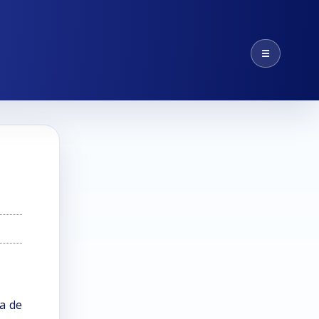
☰
a de