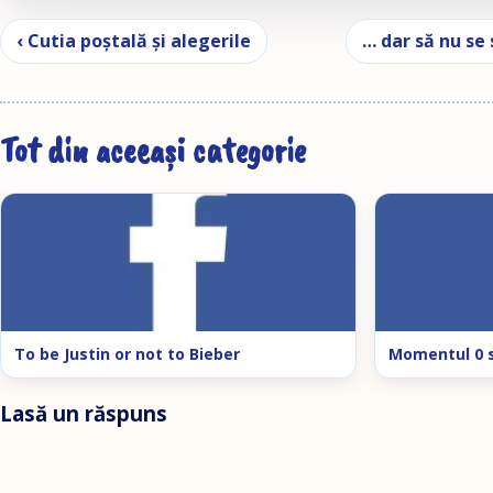
Navigare în articole
‹ Cutia poştală şi alegerile
… dar să nu se
Tot din aceeași categorie
To be Justin or not to Bieber
Momentul 0 
Lasă un răspuns