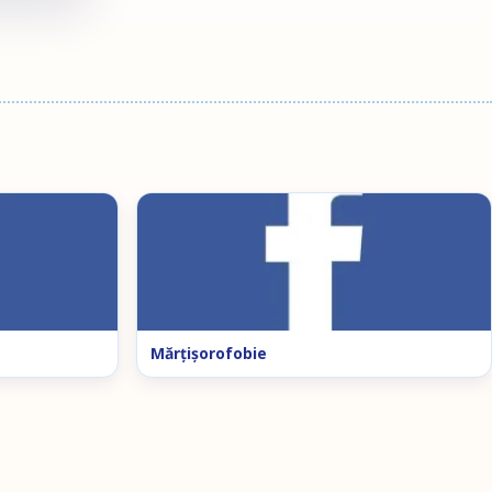
Mărţişorofobie