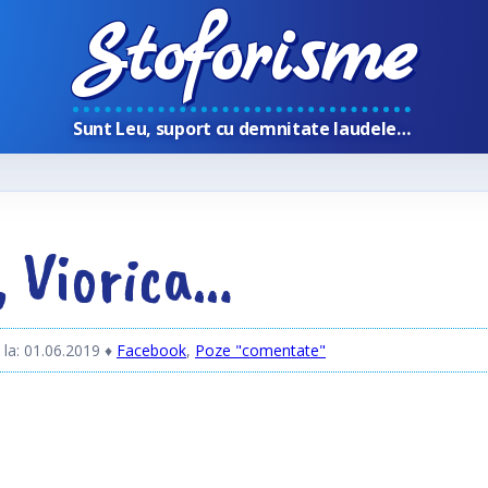
Stoforisme
Sunt Leu, suport cu demnitate laudele…
, Viorica…
 la: 01.06.2019
♦
Facebook
,
Poze "comentate"