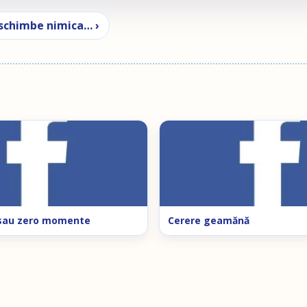
 schimbe nimica… ›
sau zero momente
Cerere geamănă