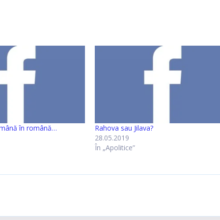
română în română…
Rahova sau Jilava?
28.05.2019
În „Apolitice”