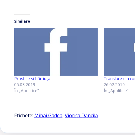
Similare
Prostiile şi hârtiuţa
Translare din 
05.03.2019
26.02.2019
În „Apolitice”
În „Apolitice”
Etichete:
Mihai Gâdea
,
Viorica Dăncilă