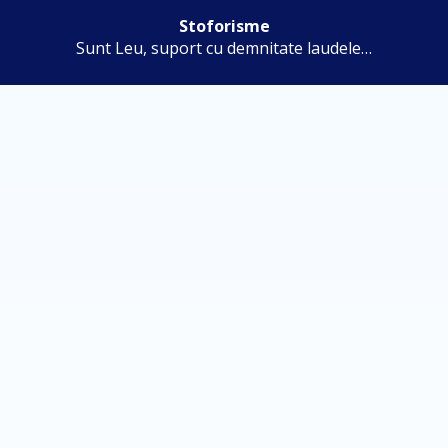
Stoforisme
Sunt Leu, suport cu demnitate laudele…