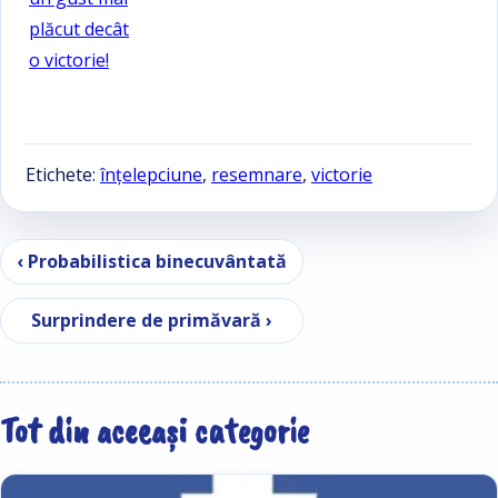
plăcut decât
o victorie!
Etichete:
înţelepciune
,
resemnare
,
victorie
Navigare în articole
‹ Probabilistica binecuvântată
Surprindere de primăvară ›
Tot din aceeași categorie