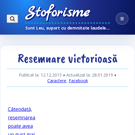
Stoforisme
☰
Sunt Leu, suport cu demnitate laudele…
Resemnare victorioasă
Publicat la: 12.12.2015
♦ Actualizat la: 28.01.2019
♦
Caractere
,
Facebook
Câteodată,
resemnarea
poate avea
un gust mai