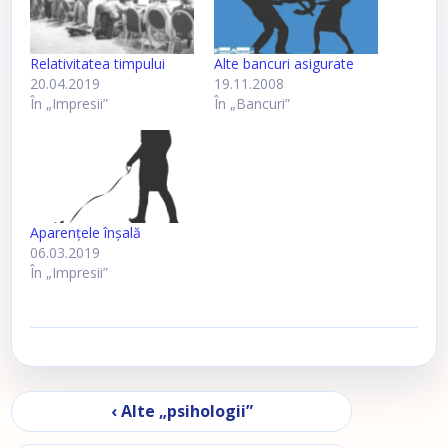
Relativitatea timpului
Alte bancuri asigurate
20.04.2019
19.11.2008
În „Impresii”
În „Bancuri”
Aparenţele înşală
06.03.2019
În „Impresii”
Navigare în articole
‹ Alte „psihologii”