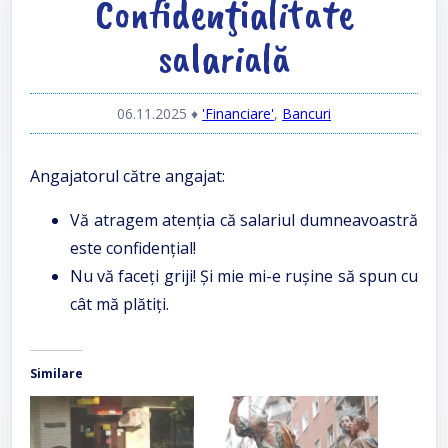
Confidenţialitate
salarială
06.11.2025
♦
'Financiare'
,
Bancuri
Angajatorul către angajat:
Vă atragem atenţia că salariul dumneavoastră
este confidenţial!
Nu vă faceţi griji! Şi mie mi-e ruşine să spun cu
cât mă plătiţi.
Similare