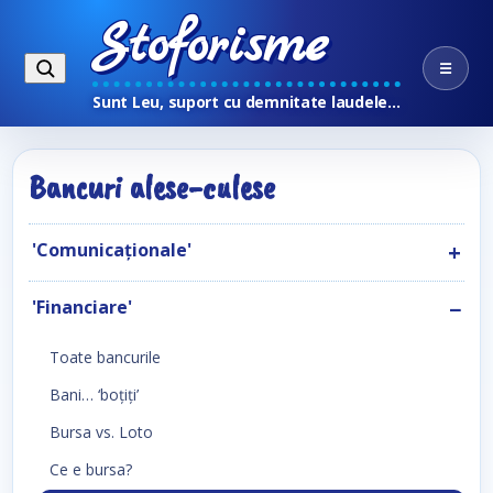
Stoforisme
☰
Sunt Leu, suport cu demnitate laudele…
Bancuri alese-culese
'Comunicaţionale'
'Financiare'
Toate bancurile
Bani… ‘boţiţi’
Bursa vs. Loto
Ce e bursa?