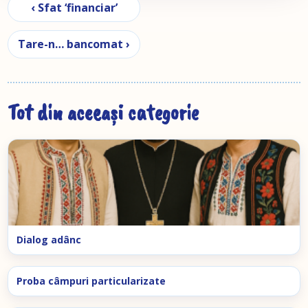
Navigare în articole
‹ Sfat ‘financiar’
Tare-n… bancomat ›
Tot din aceeași categorie
Dialog adânc
Proba câmpuri particularizate