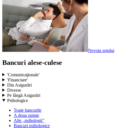
Nevoia soţului
Bancuri alese-culese
'Comunicaţionale'
'Financiare'
Din Asigurări
Diverse
Pe lângă Asigurări
Psihologice
Toate bancurile
A doua opinie
Alte „psihologii”
Bancuri psihologice