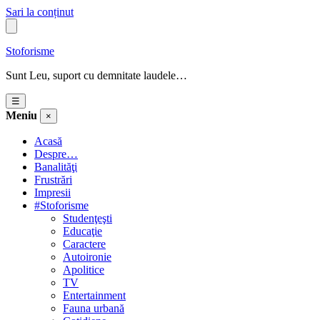
Sari la conținut
Stoforisme
Sunt Leu, suport cu demnitate laudele…
☰
Meniu
×
Acasă
Despre…
Banalităţi
Frustrări
Impresii
#Stoforisme
Studenţeşti
Educaţie
Caractere
Autoironie
Apolitice
TV
Entertainment
Fauna urbană