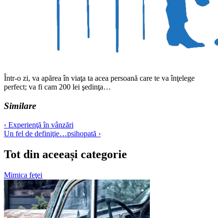
Într-o zi, va apărea în viaţa ta acea persoană care te va înţelege
perfect; va fi cam 200 lei şedinţa…
Similare
Navigare
‹ Experienţă în vânzări
Un fel de definiţie…psihopată ›
în
articole
Tot din aceeași categorie
Mimica feţei