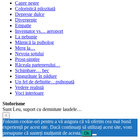
Capre negre
Coloristică pilozitată
Depresie dulce
Divergenţe
Empatie
Inventator vs… aeroport
La nebunie
Mămică la psiholog
Merg la…
Nevoia soţului
Prost-simţire
Răceala partenerului…
Schimbare… bec
Singurătate în pădure
Un fel de definiţie…psihopată
Vedere realistă
Voci interioare
Stoforisme
Sunt Leu, suport cu demnitate laudele…
↑
Folosim cookie-uri pentru a vă asigura că vă oferim cea mai bună
experiență pe acest site. Dacă continuați să utilizați acest site, vom
presupune că sunteți mulțumit de acesta.
Ok