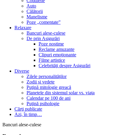
Cotidiene
Auto
Călătorii
Manelisme
Poze „comentate”
Relaxare
Bancuri alese-culese
De prin Asigurări
Poze nostime
Reclame amuzante
Clipuri emoţionante
Filme artistice
Celebrităţi despre Asigurări
Diverse
Zilele personalităţilor
Zodii şi vedete
Puţină mitologie greacă
Planetele din sistemul solar vs. viaţa
Calendar pe 100 de ani
Puţină psihologie
Cărţi publicate
Azi, în timp…
Bancuri alese-culese