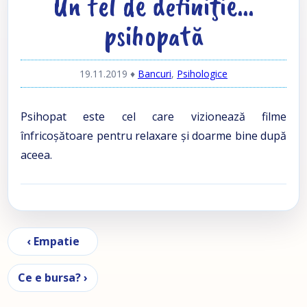
Un fel de definiţie…
psihopată
19.11.2019
♦
Bancuri
,
Psihologice
Psihopat este cel care vizionează filme
înfricoșătoare pentru relaxare și doarme bine după
aceea.
Navigare în articole
‹ Empatie
Ce e bursa? ›