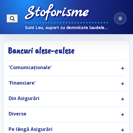
Stoforisme
☰
Sunt Leu, suport cu demnitate laudele…
Bancuri alese-culese
'Comunicaţionale'
'Financiare'
Din Asigurări
Diverse
Pe lângă Asigurări