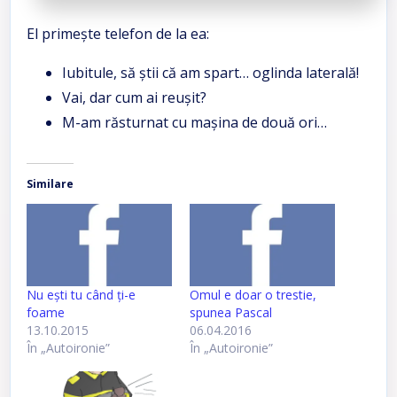
El primeşte telefon de la ea:
Iubitule, să ştii că am spart… oglinda laterală!
Vai, dar cum ai reuşit?
M-am răsturnat cu maşina de două ori…
Similare
Nu eşti tu când ţi-e
Omul e doar o trestie,
foame
spunea Pascal
13.10.2015
06.04.2016
În „Autoironie”
În „Autoironie”