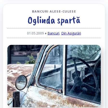
BANCURI ALESE-CULESE
Oglinda spartă
01.05.2009
♦
Bancuri
,
Din Asigurări