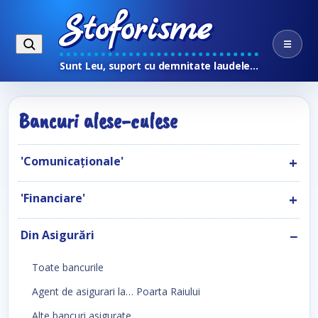
Stoforisme
☰
Sunt Leu, suport cu demnitate laudele…
Bancuri alese-culese
'Comunicaţionale'
'Financiare'
Din Asigurări
Toate bancurile
Agent de asigurari la… Poarta Raiului
Alte bancuri asigurate