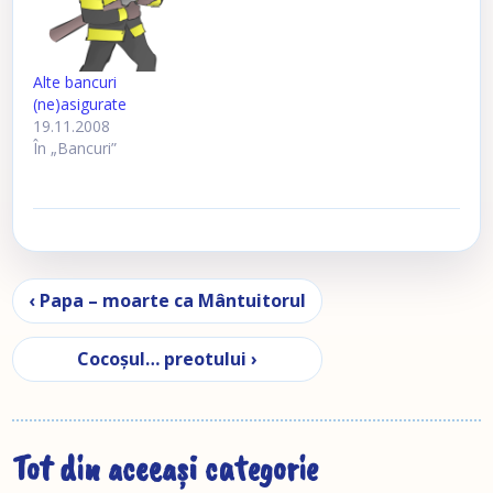
Alte bancuri
(ne)asigurate
19.11.2008
În „Bancuri”
Navigare în articole
‹ Papa – moarte ca Mântuitorul
Cocoşul… preotului ›
Tot din aceeași categorie