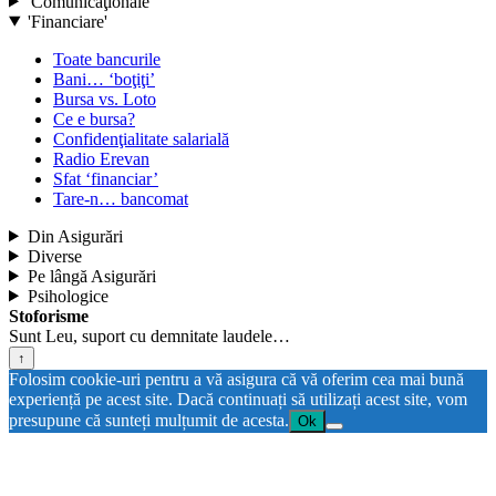
'Comunicaţionale'
'Financiare'
Toate bancurile
Bani… ‘boţiţi’
Bursa vs. Loto
Ce e bursa?
Confidenţialitate salarială
Radio Erevan
Sfat ‘financiar’
Tare-n… bancomat
Din Asigurări
Diverse
Pe lângă Asigurări
Psihologice
Stoforisme
Sunt Leu, suport cu demnitate laudele…
↑
Folosim cookie-uri pentru a vă asigura că vă oferim cea mai bună
experiență pe acest site. Dacă continuați să utilizați acest site, vom
presupune că sunteți mulțumit de acesta.
Ok