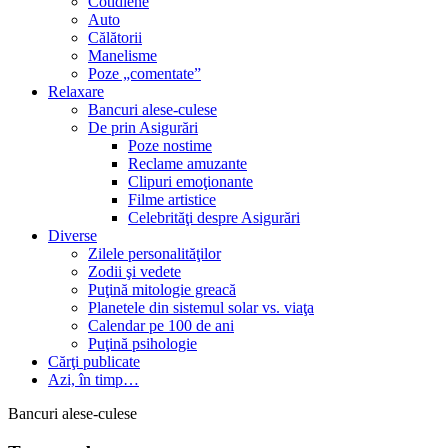
Cotidiene
Auto
Călătorii
Manelisme
Poze „comentate”
Relaxare
Bancuri alese-culese
De prin Asigurări
Poze nostime
Reclame amuzante
Clipuri emoţionante
Filme artistice
Celebrităţi despre Asigurări
Diverse
Zilele personalităţilor
Zodii şi vedete
Puţină mitologie greacă
Planetele din sistemul solar vs. viaţa
Calendar pe 100 de ani
Puţină psihologie
Cărţi publicate
Azi, în timp…
Bancuri alese-culese