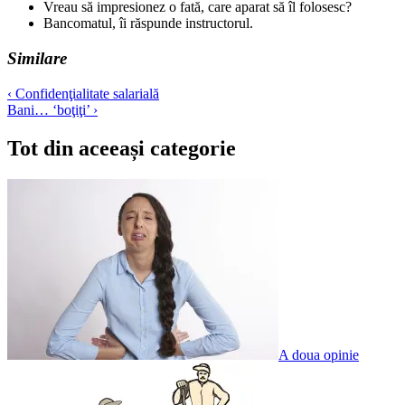
Vreau să impresionez o fată, care aparat să îl folosesc?
Bancomatul, îi răspunde instructorul.
Similare
Navigare
‹ Confidenţialitate salarială
Bani… ‘boţiţi’ ›
în
articole
Tot din aceeași categorie
A doua opinie