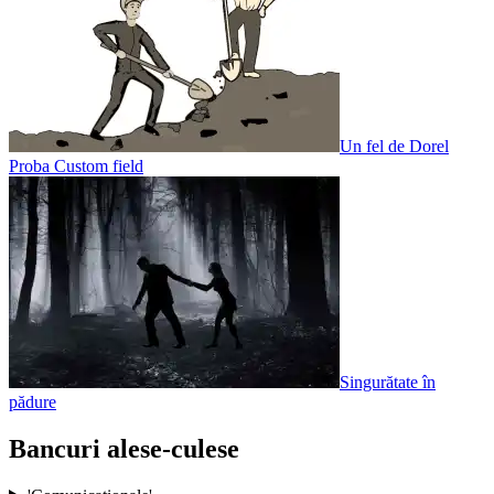
Un fel de Dorel
Proba Custom field
Singurătate în
pădure
Bancuri alese-culese