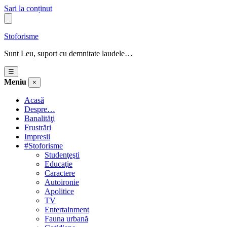
Sari la conținut
Stoforisme
Sunt Leu, suport cu demnitate laudele…
☰
Meniu
×
Acasă
Despre…
Banalităţi
Frustrări
Impresii
#Stoforisme
Studenţeşti
Educaţie
Caractere
Autoironie
Apolitice
TV
Entertainment
Fauna urbană