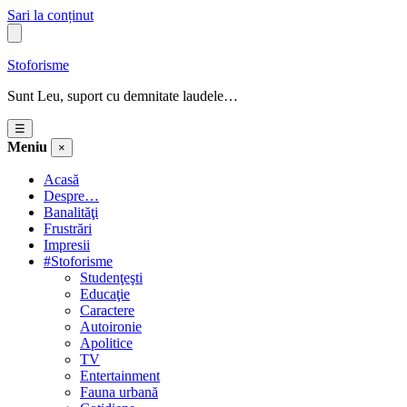
Sari la conținut
Stoforisme
Sunt Leu, suport cu demnitate laudele…
☰
Meniu
×
Acasă
Despre…
Banalităţi
Frustrări
Impresii
#Stoforisme
Studenţeşti
Educaţie
Caractere
Autoironie
Apolitice
TV
Entertainment
Fauna urbană