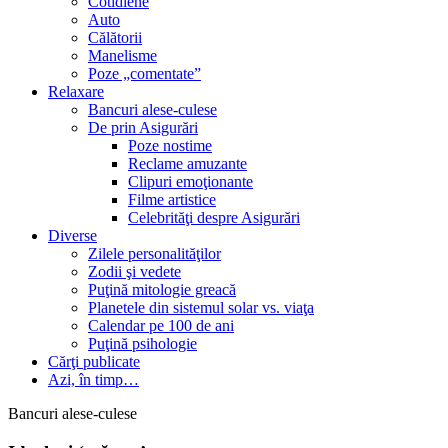
Cotidiene
Auto
Călătorii
Manelisme
Poze „comentate”
Relaxare
Bancuri alese-culese
De prin Asigurări
Poze nostime
Reclame amuzante
Clipuri emoţionante
Filme artistice
Celebrităţi despre Asigurări
Diverse
Zilele personalităţilor
Zodii şi vedete
Puţină mitologie greacă
Planetele din sistemul solar vs. viaţa
Calendar pe 100 de ani
Puţină psihologie
Cărţi publicate
Azi, în timp…
Bancuri alese-culese