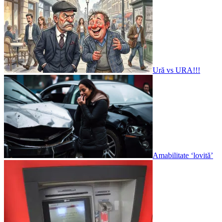
Ură vs URA!!!
Amabilitate ‘lovită’