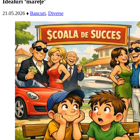
Idealuri ‘măreţe’
21.05.2026
♦
Bancuri
,
Diverse