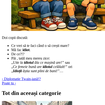
Doi copii discută:
Ce vrei să te faci când o să crești mare?
Mă fac
idiot
.
De ce?!?
Păi , tatăl meu mereu zice:
„
Uite la
idiotul
ăla ce mașină are!”
sau
„
Ce femeie bună are
idiotul
celălalt!”
ori
„
Idioții
ăștia sunt plini de bani!”
…
Navigare
‹ Diplomatie Twain-iană!?
Poate tu ›
în
articole
Tot din aceeași categorie