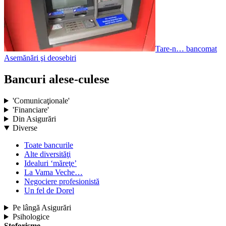
Tare-n… bancomat
Asemănări şi deosebiri
Bancuri alese-culese
'Comunicaţionale'
'Financiare'
Din Asigurări
Diverse
Toate bancurile
Alte diversităţi
Idealuri ‘măreţe’
La Vama Veche…
Negociere profesionistă
Un fel de Dorel
Pe lângă Asigurări
Psihologice
Stoforisme