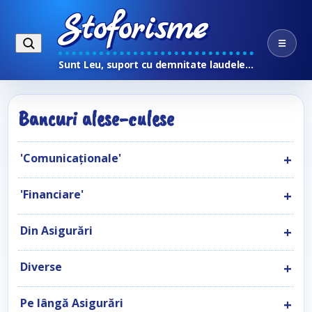
Stoforisme
☰
Sunt Leu, suport cu demnitate laudele…
Bancuri alese-culese
'Comunicaţionale'
'Financiare'
Din Asigurări
Diverse
Pe lângă Asigurări